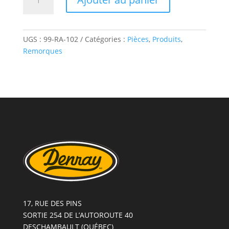
de
PORTE
BAGAGE
STAINLESS
UGS :
99-RA-102
Catégories :
Pièces
,
Produits
,
CHROME-
Remorques
QUICKSTAR
MINISTAR
17, RUE DES PINS
SORTIE 254 DE L’AUTOROUTE 40
DESCHAMBAULT (QUÉBEC)