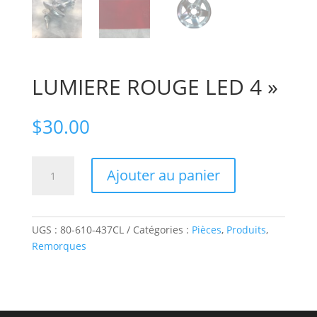
LUMIERE ROUGE LED 4 »
$
30.00
quantité
Ajouter au panier
de
LUMIERE
ROUGE
LED
UGS :
80-610-437CL
Catégories :
Pièces
,
Produits
,
4''
Remorques