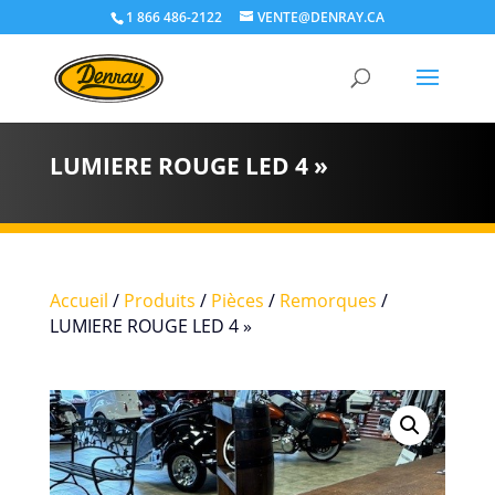
1 866 486-2122
VENTE@DENRAY.CA
LUMIERE ROUGE LED 4 »
Accueil
/
Produits
/
Pièces
/
Remorques
/
LUMIERE ROUGE LED 4 »