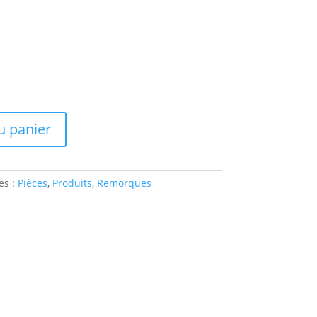
u panier
es :
Pièces
,
Produits
,
Remorques