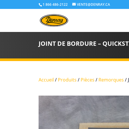
1 866 486-2122
VENTE@DENRAY.CA
JOINT DE BORDURE – QUICKS
Accueil
/
Produits
/
Pièces
/
Remorques
/ 