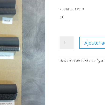
VENDU AU PIED
#3
quantité
Ajouter a
de
JOINT
DE
BORDURE
UGS :
99-IRE61C36
Catégori
-
QUICKSTAR
/
REVOLUTION
/
CUSTOM