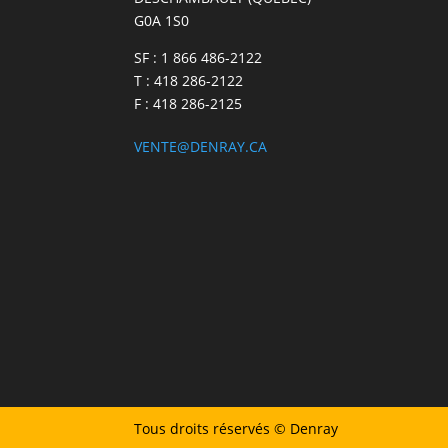
G0A 1S0
SF : 1 866 486-2122
T : 418 286-2122
F : 418 286-2125
VENTE@DENRAY.CA
Tous droits réservés © Denray