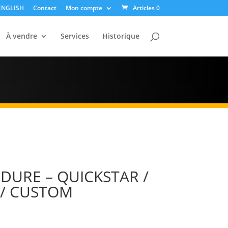
ENGLISH
Contact
Mon compte
Articles 0
À vendre
Services
Historique
DURE – QUICKSTAR /
 / CUSTOM