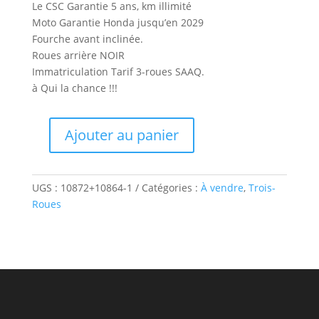
Le CSC Garantie 5 ans, km illimité
Moto Garantie Honda jusqu’en 2029
Fourche avant inclinée.
Roues arrière NOIR
Immatriculation Tarif 3-roues SAAQ.
à Qui la chance !!!
Ajouter au panier
quantité
de
Trois-
UGS :
10872+10864-1
Catégories :
À vendre
,
Trois-
Roues
Roues
Honda
Goldwing
1800
2026
AUTOMATIQUE
DCT
-