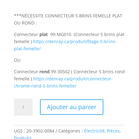
***NÉCESSITE CONNECTEUR 5 BRINS FEMELLE PLAT
OU ROND :
Connecteur
plat
99-MG016 (Connecteur 5 brins plat
femelle )
https://denray.ca/produit/filage-5-brins-
plat-femelle/
OU
Connecteur
rond
99-30502 ( Connecteur 5 brins rond
femelle )
https://denray.ca/produit/connecteur-
chrome-rond-5-brins-femelle/
quantité
Ajouter au panier
de
20-
3902-
0084
UGS :
20-3902-0084
Catégories :
Électricité
,
Pièces
,
*
Produits