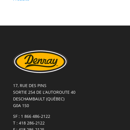
FILAGE
ATTACHE-
RAPIDE
POUR
HARLEY
-
5
BRINS
2010-
2013
FLHX
-
FLTR
17, RUE DES PINS
SORTIE 254 DE L’AUTOROUTE 40
DESCHAMBAULT (QUÉBEC)
G0A 1S0
SF : 1 866 486-2122
T : 418 286-2122
F : 418 286-2125