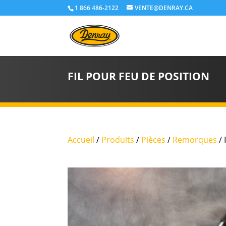
1 866 486-2122
VENTE@DENRAY.CA
FIL POUR FEU DE POSITION
Accueil
/
Produits
/
Pièces
/
Remorques
/ 