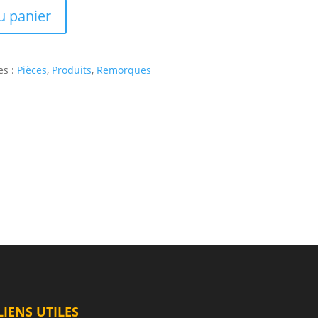
u panier
es :
Pièces
,
Produits
,
Remorques
LIENS UTILES