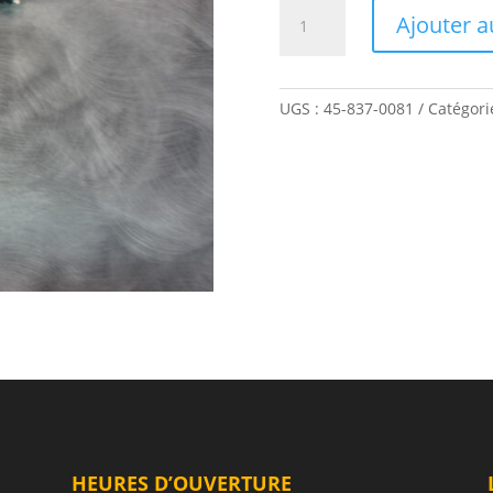
quantité
Ajouter a
de
FIL
POUR
FEU
UGS :
45-837-0081
Catégori
DE
POSITION
HEURES D’OUVERTURE