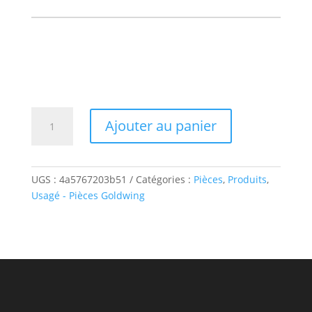
quantité
Ajouter au panier
de
ÉCHAPPEMENT
CÔTÉ
DROIT
UGS :
4a5767203b51
Catégories :
Pièces
,
Produits
,
-
Usagé - Pièces Goldwing
NOIR-
USAGÉ
–
GOLDWING
–
GL1800
2018