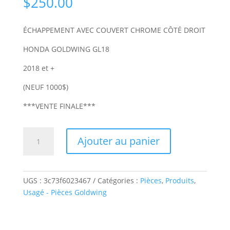
$
250.00
ÉCHAPPEMENT AVEC COUVERT CHROME CÔTÉ DROIT
HONDA GOLDWING GL18
2018 et +
(NEUF 1000$)
***VENTE FINALE***
quantité
Ajouter au panier
de
ÉCHAPPEMENT
CÔTÉ
DROIT
UGS :
3c73f6023467
Catégories :
Pièces
,
Produits
,
-
Usagé - Pièces Goldwing
CHROME-
USAGÉ
–