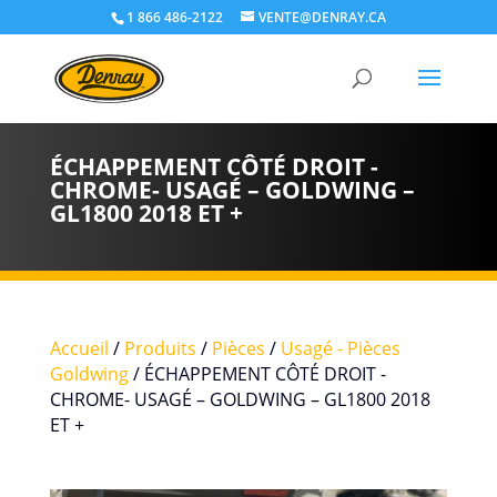
1 866 486-2122
VENTE@DENRAY.CA
ÉCHAPPEMENT CÔTÉ DROIT -
CHROME- USAGÉ – GOLDWING –
GL1800 2018 ET +
Accueil
/
Produits
/
Pièces
/
Usagé - Pièces
Goldwing
/ ÉCHAPPEMENT CÔTÉ DROIT -
CHROME- USAGÉ – GOLDWING – GL1800 2018
ET +