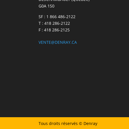
G0A 1S0
SF : 1 866 486-2122
T : 418 286-2122
F : 418 286-2125
VENTE@DENRAY.CA
Tous droits réservés © Denray