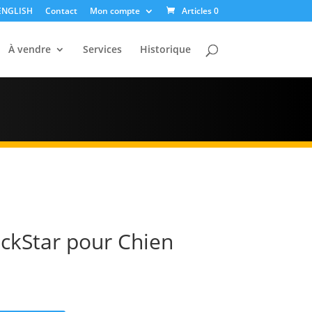
ENGLISH
Contact
Mon compte
Articles 0
À vendre
Services
Historique
ckStar pour Chien