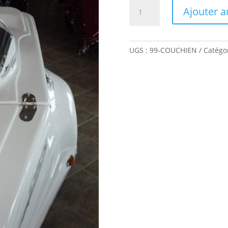
quantité
Ajouter a
de
Couvercle
QuickStar
pour
UGS :
99-COUCHIEN
Catégor
Chien