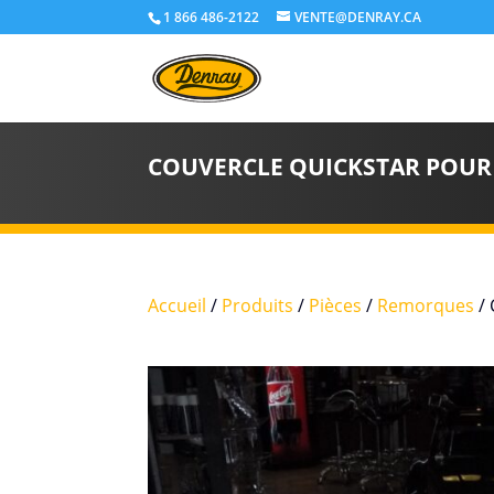
1 866 486-2122
VENTE@DENRAY.CA
COUVERCLE QUICKSTAR POUR
Accueil
/
Produits
/
Pièces
/
Remorques
/ 