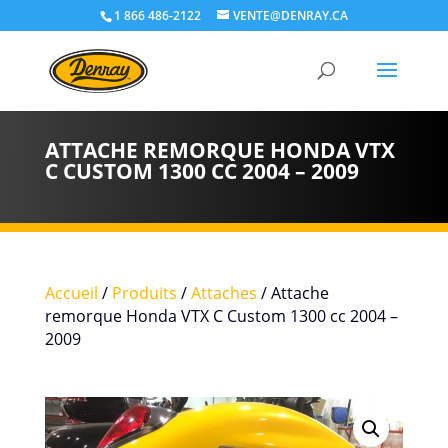
1 866 486-2122
VENTE@DENRAY.CA
ATTACHE REMORQUE HONDA VTX
C CUSTOM 1300 CC 2004 – 2009
Accueil
/
Produits
/
Attaches
/ Attache
remorque Honda VTX C Custom 1300 cc 2004 –
2009