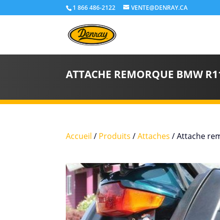
1 866 486-2122
VENTE@DENRAY.CA
ATTACHE REMORQUE BMW R115
Accueil
/
Produits
/
Attaches
/ Attache r