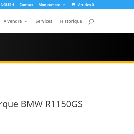
ENGLISH
Contact
Mon compte
Articles 0
À vendre
Services
Historique
orque BMW R1150GS