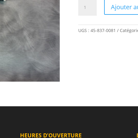
quantité
Ajouter a
de
FIL
POUR
FEU
UGS :
45-837-0081
Catégori
DE
POSITION
HEURES D’OUVERTURE