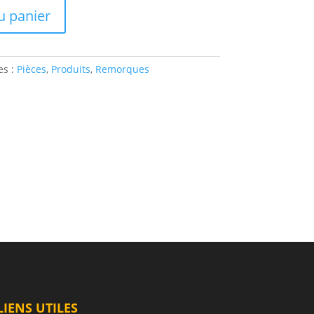
u panier
es :
Pièces
,
Produits
,
Remorques
LIENS UTILES