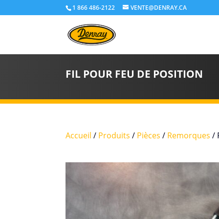
1 866 486-2122
VENTE@DENRAY.CA
FIL POUR FEU DE POSITION
Accueil
/
Produits
/
Pièces
/
Remorques
/ 