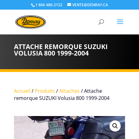
1 866 486-2122
VENTE@DENRAY.CA
ATTACHE REMORQUE SUZUKI
VOLUSIA 800 1999-2004
Accueil
/
Produits
/
Attaches
/ Attache
remorque SUZUKI Volusia 800 1999-2004