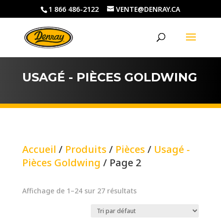
1 866 486-2122
VENTE@DENRAY.CA
USAGÉ - PIÈCES GOLDWING
Accueil
/
Produits
/
Pièces
/
Usagé -
Pièces Goldwing
/ Page 2
Affichage de 1–24 sur 27 résultats