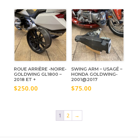
ROUE ARRIÈRE -NOIRE-
SWING ARM – USAGÉ –
GOLDWING GL1800 –
HONDA GOLDWING-
2018 ET +
2001@2017
$
250.00
$
75.00
1
2
→