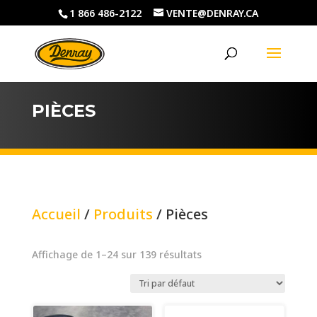
1 866 486-2122
VENTE@DENRAY.CA
PIÈCES
Accueil
/
Produits
/ Pièces
Affichage de 1–24 sur 139 résultats