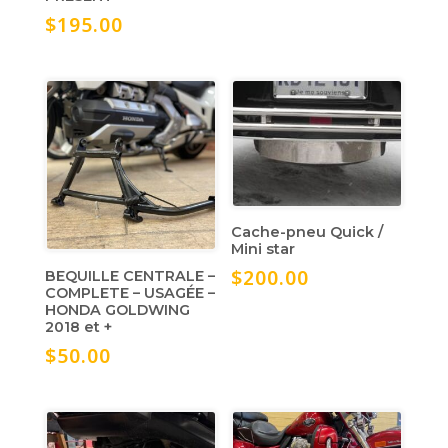
$
195.00
Cache-pneu Quick /
Mini star
$
200.00
BEQUILLE CENTRALE –
COMPLETE – USAGÉE –
HONDA GOLDWING
2018 et +
$
50.00