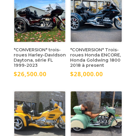
*CONVERSION* trois-
*CONVERSION* Trois-
roues Harley-Davidson
roues Honda ENCORE,
Daytona, série FL
Honda Goldwing 1800
1999-2023
2018 à present
$
26,500.00
$
28,000.00