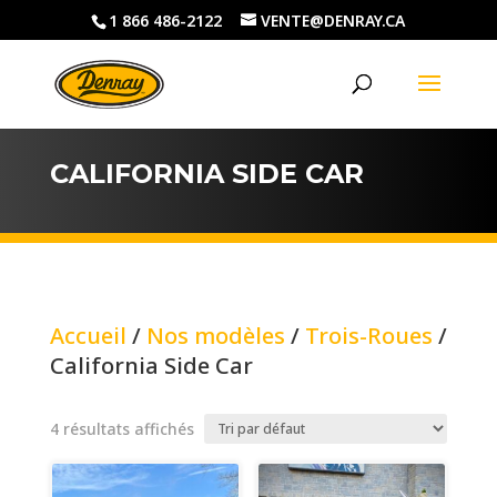
1 866 486-2122
VENTE@DENRAY.CA
CALIFORNIA SIDE CAR
Accueil
/
Nos modèles
/
Trois-Roues
/
California Side Car
4 résultats affichés